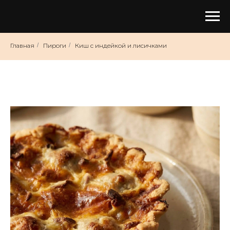
Главная
/
Пироги
/
Киш с индейкой и лисичками