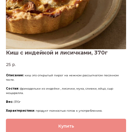
Киш с индейкой и лисичками, 370г
25
р.
Описание:
киш это открытый пирог на нежном рассыпчатом песочном
тесте.
Состав:
фрикадельки из индейки , лисички, мука, сливки, яйцо, сыр
моцарелла.
Вес:
370г
Характеристики
: продукт полностью готов к употреблению.
Купить