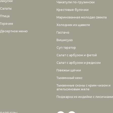
Закуски
Чакапули по-грузински
Салаты
Крестовые булочки
Птица
Маринованная молодая свекла
Горячее
Холодник из щавеля
Десертное меню
Гаспачо
Вишисуаз
Суп таратор
Салат с арбузом и фетой
Салат с арбузом и редисом
Говяжьи щёчки
Тыквенный кекс
Тыквенные сконы с крим-чизом и
апельсиновым желе
Поджарка из индейки с лисичками