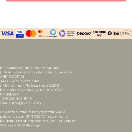
ИП Савкова Раиса Валентиновна
г. Минск 2-ой переулок Тимошенко 3-13
УНП 190251121
ЗАО "БелСвиссБанк"
г Минск, пр-т Победителей 23/3
BY22UNBS30131144900050000933
UNBSBY2X
+375 (29) 626-15-16
edatut.info@gmail.com
Свидетельство о государственной
регистрации № 190251121, выданного
Минским горисполкомом решением от
19 февраля 2014 года