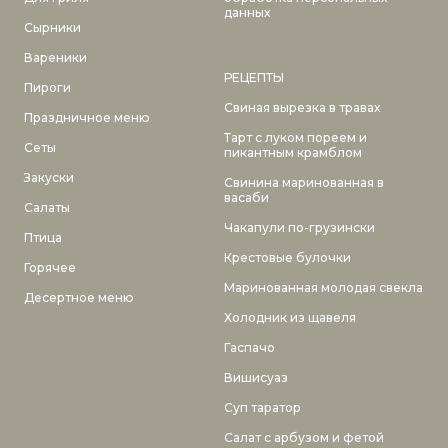
данных
Сырники
Вареники
РЕЦЕПТЫ
Пироги
Свиная вырезка в травах
Праздничное меню
Тарт с луком пореем и
Сеты
пикантным крамблом
Закуски
Свинина маринованная в
васаби
Салаты
Чакапули по-грузински
Птица
Крестовые булочки
Горячее
Маринованная молодая свекла
Десертное меню
Холодник из щавеля
Гаспачо
Вишисуаз
Суп таратор
Салат с арбузом и фетой