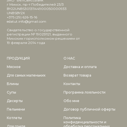
ЗАО "БелСвиссБанк"
г Минск, пр-т Победителей 23/3
BY22UNBS30131144900050000933
UNBSBY2X
+375 (29) 626-15-16
edatut.info@gmail.com
Свидетельство о государственной
регистрации № 190251121, выданного
Минским горисполкомом решением от
19 февраля 2014 года
ПРОДУКЦИЯ
О НАС
Мясное
Доставка и оплата
Для самых маленьких
Возврат товара
Блины
Контакты
Супы
Программа лояльности
Десерты
Обо мне
Пельмени
Договор публичной оферты
Котлеты
Политика
конфиденциальности и
Для гриля
обработка персональных