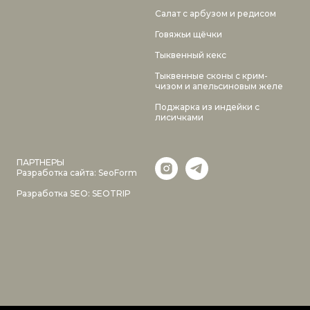
Салат с арбузом и редисом
Говяжьи щёчки
Тыквенный кекс
Тыквенные сконы с крим-
чизом и апельсиновым желе
Поджарка из индейки с
лисичками
ПАРТНЕРЫ
Разработка сайта:
SeoForm
Разработка SEO:
SEOTRIP