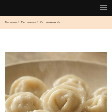
Главная
/
Пельмени
/
Со свининой