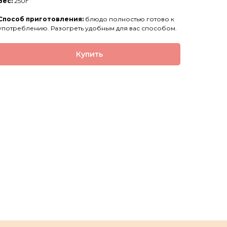
Вес:
250г
Способ приготовления:
блюдо полностью готово к
употреблению. Разогреть удобным для вас способом.
Купить