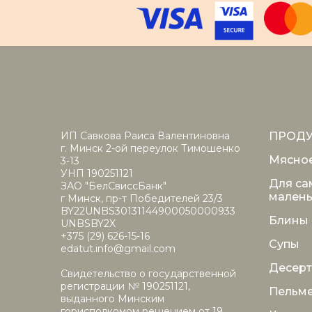
ИП Савкова Раиса Валентиновна
ПРОД
г. Минск 2-ой переулок Тимошенко
Мясно
3-13
УНП 190251121
Для са
ЗАО "БелСвиссБанк"
малень
г Минск, пр-т Победителей 23/3
BY22UNBS30131144900050000933
Блины
UNBSBY2X
+375 (29) 626-15-16
Супы
edatut.info@gmail.com
Десер
Свидетельство о государственной
регистрации № 190251121,
Пельм
выданного Минским
горисполкомом решением от 19