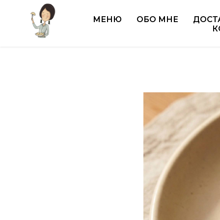
Главная
Горячие блюда
Бефстроган
/
/
МЕНЮ
ОБО МНЕ
ДОСТ
К