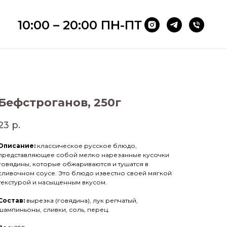
10:00 – 20:00 ПН-ПТ
Бефстроганов, 250г
23
р.
Описание:
классическое русское блюдо,
представляющее собой мелко нарезанные кусочки
говядины, которые обжариваются и тушатся в
сливочном соусе. Это блюдо известно своей мягкой
текстурой и насыщенным вкусом.
Состав:
вырезка (говядина), лук репчатый,
шампиньоны, сливки, соль, перец.