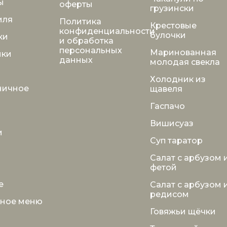
ы
оферты
грузински
иля
Политика
Крестовые
конфиденциальности
булочки
ки
и обработка
персональных
Маринованная
ики
данных
молодая свекла
и
Холодник из
ничное
щавеля
Гаспачо
Вишисуаз
и
Суп таратор
ы
Салат с арбузом 
фетой
е
Салат с арбузом 
редисом
тное меню
Говяжьи щёчки