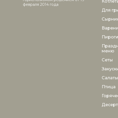
Котлет
февраля 2014 года
Для гр
Сырни
Варен
Пирог
Празд
меню
Сеты
Закуск
Салат
Птица
Горяче
Десер