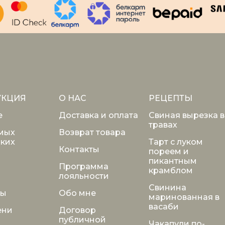
УКЦИЯ
О НАС
РЕЦЕПТЫ
е
Доставка и оплата
Свиная вырезка в
травах
мых
Возврат товара
ких
Тарт с луком
Контакты
пореем и
пикантным
Программа
крамблом
лояльности
Свинина
ты
Обо мне
маринованная в
васаби
ени
Договор
публичной
Чакапули по-