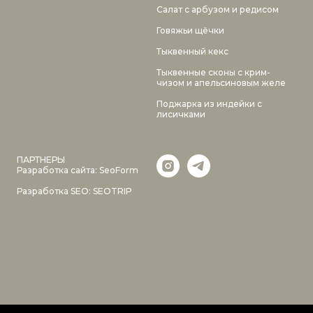
Салат с арбузом и редисом
Говяжьи щёчки
Тыквенный кекс
Тыквенные сконы с крим-
чизом и апельсиновым желе
Поджарка из индейки с
лисичками
ПАРТНЕРЫ
Разработка сайта:
SeoForm
Разработка SEO:
SEOTRIP