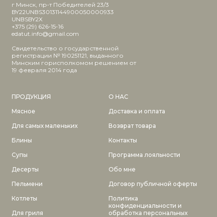
г Минск, пр-т Победителей 23/3
BY22UNBS30131144900050000933
UNBSBY2X
+375 (29) 626-15-16
edatut.info@gmail.com
Свидетельство о государственной
регистрации № 190251121, выданного
Минским горисполкомом решением от
19 февраля 2014 года
ПРОДУКЦИЯ
О НАС
Мясное
Доставка и оплата
Для самых маленьких
Возврат товара
Блины
Контакты
Супы
Программа лояльности
Десерты
Обо мне
Пельмени
Договор публичной оферты
Котлеты
Политика
конфиденциальности и
Для гриля
обработка персональных