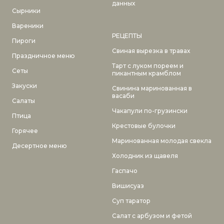
данных
Сырники
Вареники
РЕЦЕПТЫ
Пироги
Свиная вырезка в травах
Праздничное меню
Тарт с луком пореем и
Сеты
пикантным крамблом
Закуски
Свинина маринованная в
васаби
Салаты
Чакапули по-грузински
Птица
Крестовые булочки
Горячее
Маринованная молодая свекла
Десертное меню
Холодник из щавеля
Гаспачо
Вишисуаз
Суп таратор
Салат с арбузом и фетой