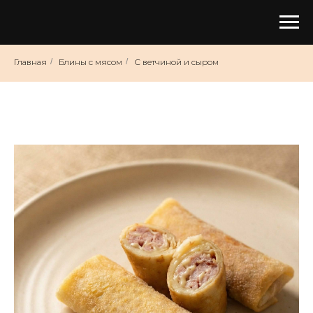
Главная
/
Блины с мясом
/
С ветчиной и сыром