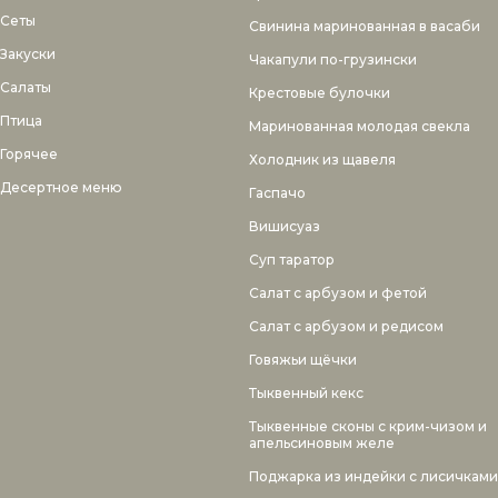
Сеты
Свинина маринованная в васаби
Закуски
Чакапули по-грузински
Салаты
Крестовые булочки
Птица
Маринованная молодая свекла
Горячее
Холодник из щавеля
Десертное меню
Гаспачо
Вишисуаз
Суп таратор
Салат с арбузом и фетой
Салат с арбузом и редисом
Говяжьи щёчки
Тыквенный кекс
Тыквенные сконы с крим-чизом и
апельсиновым желе
Поджарка из индейки с лисичками