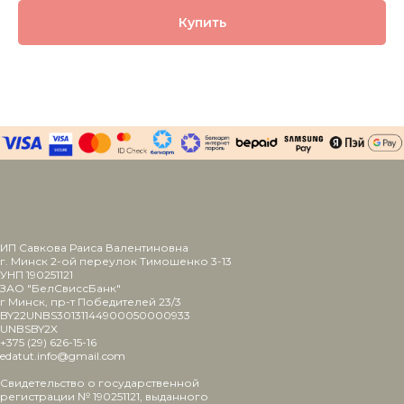
Купить
ИП Савкова Раиса Валентиновна
г. Минск 2-ой переулок Тимошенко 3-13
УНП 190251121
ЗАО "БелСвиссБанк"
г Минск, пр-т Победителей 23/3
BY22UNBS30131144900050000933
UNBSBY2X
+375 (29) 626-15-16
edatut.info@gmail.com
Свидетельство о государственной
регистрации № 190251121, выданного